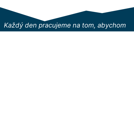
Každý den pracujeme na tom, abychom
...
Vyvíjeli nejlepší digitální řešení pro efektivní řízení
organizací
Pomáhali našim klientům růst a rozvíjet se bez
administrativních překážek
Přinášeli inovativní řešení pro skutečné problémy
Vytvářeli nástroje, které dělají práci jednodušší a
příjemnější
Software pro řízení