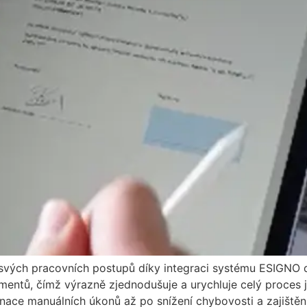
 svých pracovních postupů díky integraci systému ESIGNO 
ntů, čímž výrazně zjednodušuje a urychluje celý proces je
inace manuálních úkonů až po snížení chybovosti a zajištěn