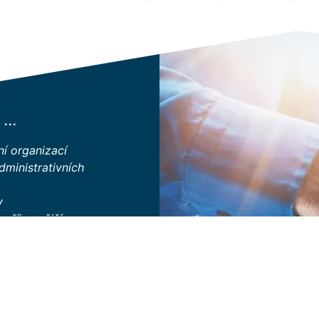
...
ení organizací
dministrativních
y
a příjemnější
ch agend