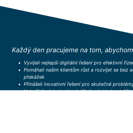
Každý den pracujeme na tom, abychom 
Vyvíjeli nejlepší digitální řešení pro efektivní říz
Pomáhali našim klientům růst a rozvíjet se bez a
překážek
Přinášeli inovativní řešení pro skutečné problém
Vytvářeli nástroje, které dělají práci jednodušší 
Software pro řízení firemní