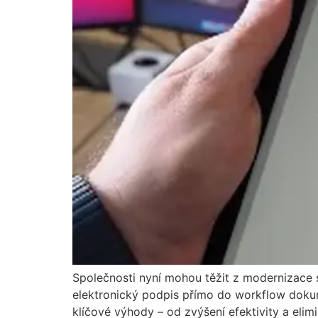
Společnosti nyní mohou těžit z modernizace
elektronický podpis přímo do workflow dokume
klíčové výhody – od zvýšení efektivity a elim