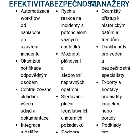
EFEKTIVITA
BEZPEČNOSTI
MANAŽERY
Automatizace
Rychlá
Okamžitý
workflow
reakce na
přístup k
od
incidenty s
historickým
nahlášení
potenciálem
datům a
po
vážných
trendům
uzavření
následků
Dashboardy
incidentu
Možnost
pro vedení
Okamžité
plánování
a
notifikace
a
bezpečnostní
odpovědným
sledování
specialisty
osobám
nápravných
Exporty a
Centralizované
opatření
sestavy
ukládání
Sledování
pro audity,
všech
plnění
inspekce
údajů a
legislativních
nebo
dokumentace
a interních
porady
Integrace
požadavků
Podklady
s dalšími
Podpora
pro