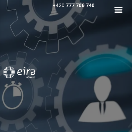
+420
777 706 740