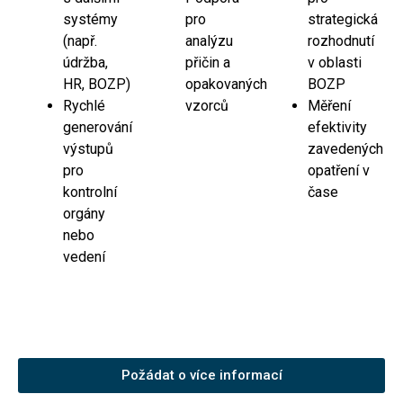
systémy
pro
strategická
(např.
analýzu
rozhodnutí
údržba,
přičin a
v oblasti
HR, BOZP)
opakovaných
BOZP
Rychlé
vzorců
Měření
generování
efektivity
výstupů
zavedených
pro
opatření v
kontrolní
čase
orgány
nebo
vedení
Požádat o více informací